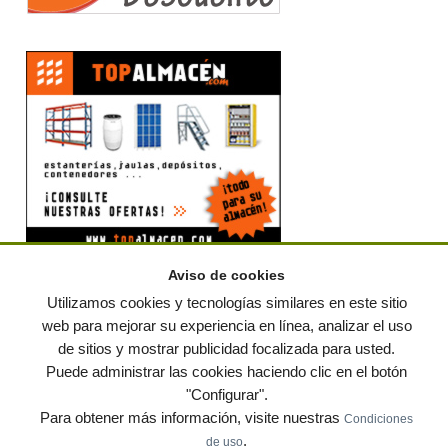
Aviso de cookies
Utilizamos cookies y tecnologías similares en este sitio
web para mejorar su experiencia en línea, analizar el uso
© residuos.com - Todos los derechos reservados
-
Política de privacidad
|
Condiciones de uso
|
Contacto
|
Editores
|
Mapa web
|
Preguntas frecuentes
|
de sitios y mostrar publicidad focalizada para usted.
Publica tus anuncios gratis!
Puede administrar las cookies haciendo clic en el botón
"Configurar".
Economía circular
Mueble Hogar
Para almacen
Para obtener más información, visite nuestras
Condiciones
Muebles de terraza y jardin
Notas de prensa
Contenedores
.
de uso