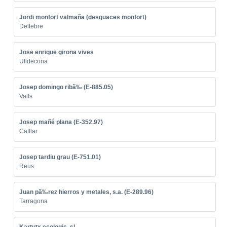
Jordi monfort valmaña (desguaces monfort)
Deltebre
Jose enrique girona vives
Ulldecona
Josep domingo ribã‰ (E-885.05)
Valls
Josep mañé plana (E-352.97)
Catllar
Josep tardiu grau (E-751.01)
Reus
Juan pã‰rez hierros y metales, s.a. (E-289.96)
Tarragona