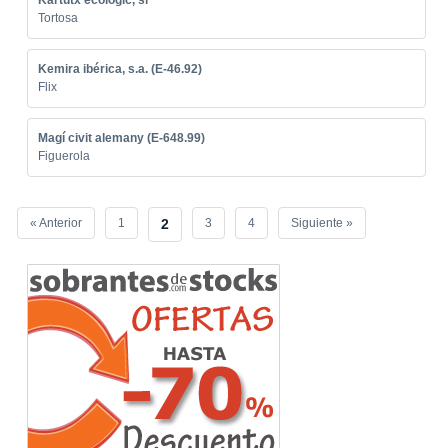
Kartutx ecologic, sl
Tortosa
Kemira ibérica, s.a. (E-46.92)
Flix
Magí civit alemany (E-648.99)
Figuerola
« Anterior
1
2
3
4
Siguiente »