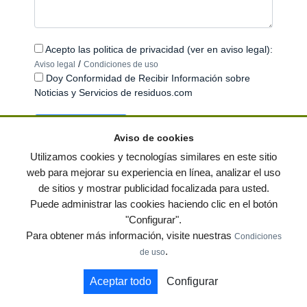
Acepto las politica de privacidad (ver en aviso legal):
/
Aviso legal
Condiciones de uso
Doy Conformidad de Recibir Información sobre
Noticias y Servicios de residuos.com
Aviso de cookies
Utilizamos cookies y tecnologías similares en este sitio
web para mejorar su experiencia en línea, analizar el uso
de sitios y mostrar publicidad focalizada para usted.
© residuos.com - Todos los derechos reservados
-
Política de privacidad
|
Puede administrar las cookies haciendo clic en el botón
Condiciones de uso
|
Contacto
|
Editores
|
Mapa web
|
Preguntas frecuentes
|
"Configurar".
Publica tus anuncios gratis!
Para obtener más información, visite nuestras
Condiciones
Economía circular
Mueble Hogar
Para almacen
.
de uso
Muebles de terraza y jardin
Notas de prensa
Contenedores
Aceptar todo
Configurar
by