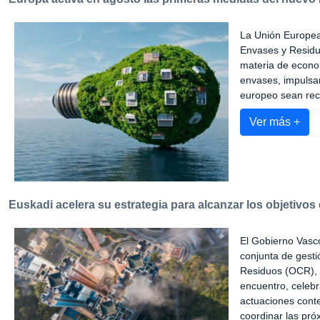
La Unión Europea 
Envases y Residu
materia de econom
envases, impulsar
europeo sean reci
Ver más +
Euskadi acelera su estrategia para alcanzar los objetivos
El Gobierno Vasco
conjunta de gest
Residuos (OCR), 
encuentro, celebr
actuaciones cont
coordinar las pró