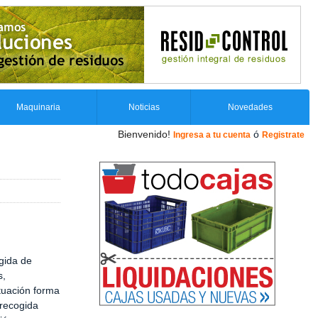
Maquinaria
Noticias
Novedades
Bienvenido!
ó
Ingresa a tu cuenta
Registrate
gida de
s,
tuación forma
 recogida