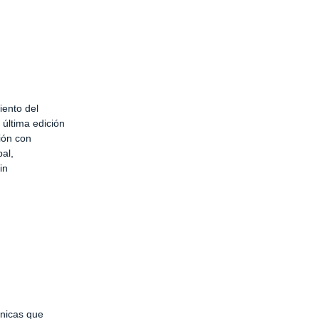
iento del
última edición
ión con
al,
in
cnicas que