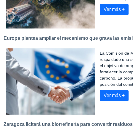
Ver más +
Europa plantea ampliar el mecanismo que grava las emis
La Comisión de M
respaldado una s
el objetivo de amp
fortalecer la com
carbono. La propu
posición del comi
Ver más +
Zaragoza licitará una biorrefinería para convertir residu