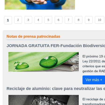
1
2
3
4
5
6
7
8
9
10
Notas de prensa patrocinadas
JORNADA GRATUITA FER-Fundación Biodiversid
El próximo 19 
Ley 22/2011 de
criterios que 
gestión de RA
Ver más +
Reciclaje de aluminio: clave para neutralizar la
El reciclaje de
transformadore