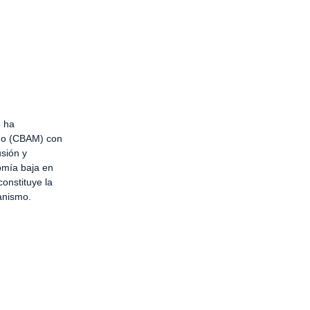
o ha
ono (CBAM) con
usión y
nomía baja en
onstituye la
canismo.