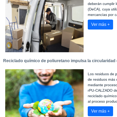
deberán cumplir l
(DeCA), cuya utili
mercancías por c
Ver más +
Reciclado químico de poliuretano impulsa la circularidad e
Los residuos de p
de residuos más d
mediante procesos
rPU-CALZADO desa
reciclado químico
al proceso produc
Ver más +