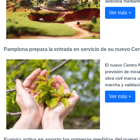
selectiva mediant
Ver más +
Pamplona prepara la entrada en servicio de su nuevo Cen
El nuevo Centro A
previsión de inic
obra civil marca 
marcha y validació
Ver más +
Europa activa en agosto las primeras medidas del nuevo