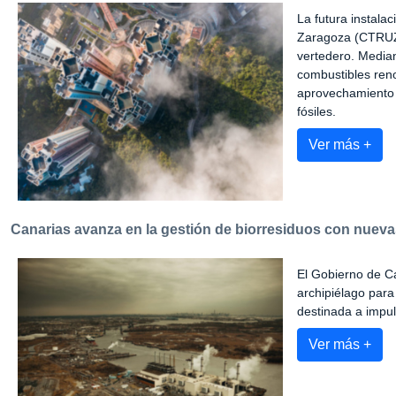
La futura instala
Zaragoza (CTRUZ) 
vertedero. Median
combustibles reno
aprovechamiento 
fósiles.
Ver más +
Canarias avanza en la gestión de biorresiduos con nuev
El Gobierno de Ca
archipiélago par
destinada a impul
Ver más +