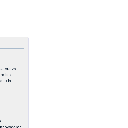
?La nueva
re los
s, o la
s
 innovadoras