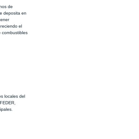
anos de
e deposita en
tener
oreciendo el
e combustibles
s locales del
s FEDER,
ipales.