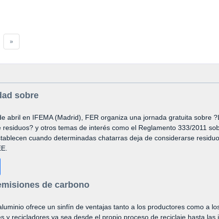
»
ad sobre
de abril en IFEMA (Madrid), FER organiza una jornada gratuita sobre 
 residuos? y otros temas de interés como el Reglamento 333/2011 sob
establecen cuando determinadas chatarras deja de considerarse residuo
EE.
s emisiones de carbono
 aluminio ofrece un sinfín de ventajas tanto a los productores como a lo
s y recicladores ya sea desde el propio proceso de reciclaje hasta las