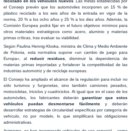
reciclado en los vehículos nuevos
. Las metas establecidas por
el Consejo prevén que los automóviles incorporen un 15 % de
plástico reciclado a los seis años de la entrada en vigor de la
norma, 20 % a los ocho años y 25 % a los diez años. Además, la
Comisión Europea podrá fijar en el futuro objetivos mínimos para
otros materiales estratégicos como acero, aluminio y materias
primas críticas, tras evaluar su viabilidad.
Según Paulina Hennig-Kloska, ministra de Clima y Medio Ambiente
de Polonia, esta normativa supone «un cambio de juego para
Europa», al
reducir residuos
, disminuir la dependencia de
materias primas importadas y fortalecer la competitividad de las
industrias automotriz y de reciclaje europeas.
El Consejo ha ampliado el alcance de la regulación para incluir no
sólo turismos y furgonetas, sino también camiones pesados,
motocicletas, triciclos y cuadriciclos. Al igual que en el caso de los
automóviles, los fabricantes deberán
garantizar que estos
vehículos puedan desmontarse fácilmente
y deberán
desarrollar estrategias de circularidad específicas por categoría de
vehículo, no por modelo, lo que simplificará las obligaciones
administrativas.
Asimismo, se han incorporado vehículos de uso especial —como