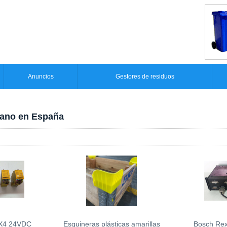
Anuncios
Gestores de residuos
mano en España
 X4 24VDC
Esquineras plásticas amarillas
Bosch Rex