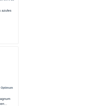
s azules
m Optimum
 Magnum
en...