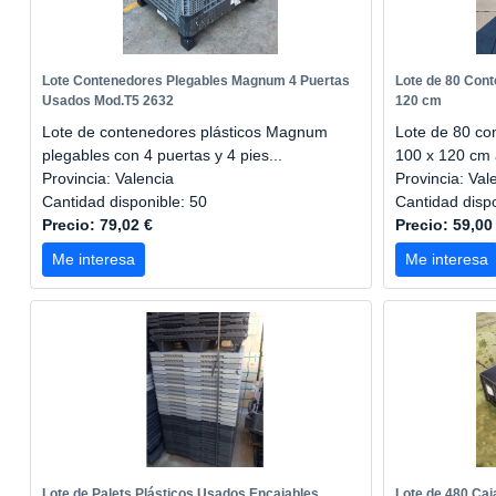
Lote Contenedores Plegables Magnum 4 Puertas
Lote de 80 Con
Usados Mod.T5 2632
120 cm
Lote de contenedores plásticos Magnum
Lote de 80 co
plegables con 4 puertas y 4 pies...
100 x 120 cm a
Provincia: Valencia
Provincia: Val
Cantidad disponible: 50
Cantidad disp
Precio: 79,02 €
Precio: 59,00
Me interesa
Me interesa
Lote de Palets Plásticos Usados Encajables
Lote de 480 Ca