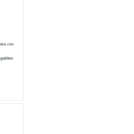
bles con
egables