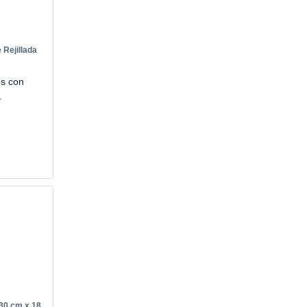
 Rejillada
os con
.
 30 cm x 18