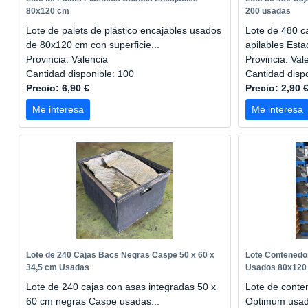
80x120 cm
200 usadas
Lote de palets de plástico encajables usados
Lote de 480 c
de 80x120 cm con superficie...
apilables Esta
Provincia: Valencia
Provincia: Val
Cantidad disponible: 100
Cantidad disp
Precio: 6,90 €
Precio: 2,90 
Me interesa
Me interesa
Lote de 240 Cajas Bacs Negras Caspe 50 x 60 x
Lote Contened
34,5 cm Usadas
Usados 80x120
Lote de 240 cajas con asas integradas 50 x
Lote de cont
60 cm negras Caspe usadas...
Optimum usad