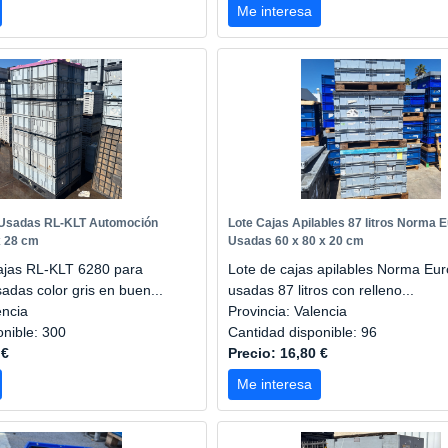
Me interesa
 Usadas RL-KLT Automoción
Lote Cajas Apilables 87 litros Norma 
x 28 cm
Usadas 60 x 80 x 20 cm
ajas RL-KLT 6280 para
Lote de cajas apilables Norma Eu
adas color gris en buen...
usadas 87 litros con relleno...
encia
Provincia: Valencia
onible: 300
Cantidad disponible: 96
 €
Precio: 16,80 €
Me interesa