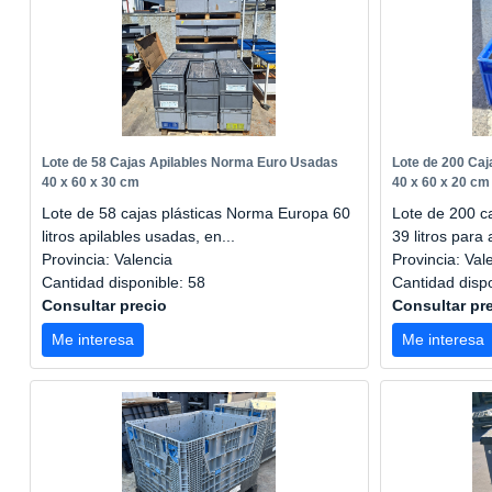
Lote de 58 Cajas Apilables Norma Euro Usadas
Lote de 200 Ca
40 x 60 x 30 cm
40 x 60 x 20 cm
Lote de 58 cajas plásticas Norma Europa 60
Lote de 200 c
litros apilables usadas, en...
39 litros para
Provincia: Valencia
Provincia: Val
Cantidad disponible: 58
Cantidad disp
Consultar precio
Consultar pr
Me interesa
Me interesa