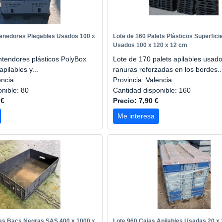
tenedores Plegables Usados 100 x
Lote de 160 Palets Plásticos Superficie
Usados 100 x 120 x 12 cm
ntendores plásticos PolyBox
Lote de 170 palets apilables usad
pilables y...
ranuras reforzadas en los bordes..
encia
Provincia: Valencia
onible: 80
Cantidad disponible: 160
 €
Precio: 7,90 €
Me interesa
jas Bacs Negras SAS 400 x 1000 x
Lote 960 Cajas Apilables Usadas 20 x