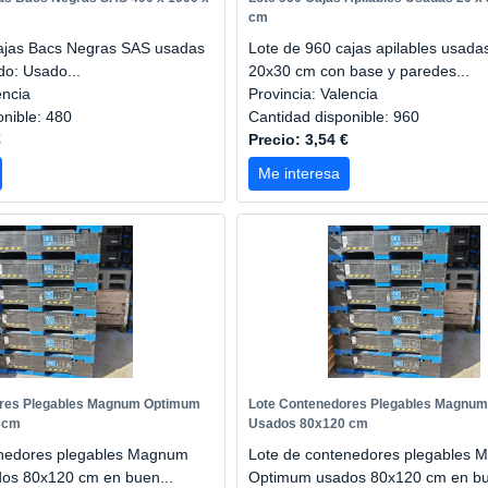
cm
ajas Bacs Negras SAS usadas
Lote de 960 cajas apilables usada
do: Usado...
20x30 cm con base y paredes...
encia
Provincia: Valencia
onible: 480
Cantidad disponible: 960
€
Precio: 3,54 €
Me interesa
ores Plegables Magnum Optimum
Lote Contenedores Plegables Magnu
 cm
Usados 80x120 cm
enedores plegables Magnum
Lote de contenedores plegables
os 80x120 cm en buen...
Optimum usados 80x120 cm en bu