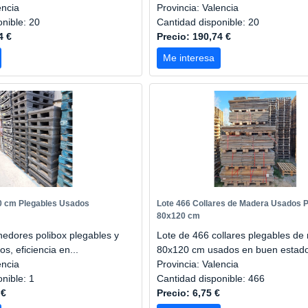
encia
Provincia: Valencia
onible: 20
Cantidad disponible: 20
4 €
Precio: 190,74 €
Me interesa
0 cm Plegables Usados
Lote 466 Collares de Madera Usados 
80x120 cm
nedores polibox plegables y
Lote de 466 collares plegables d
s, eficiencia en...
80x120 cm usados en buen estado
encia
Provincia: Valencia
onible: 1
Cantidad disponible: 466
 €
Precio: 6,75 €