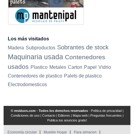
Los más visitados
Sobrantes de stock
Madera
Subproductos
Maquinaria usada
Contenedores
usados
Plastico
Metales
Carton
Papel
Vidrio
Contenedores de plastico
Palets de plastico
Electrodomesticos
© residuos.com - Todos los derechos reservados
-
Política de privacidad
|
Condiciones de uso
|
Contacto
|
Editores
|
Mapa web
|
Preguntas frecuentes
|
Publica tus anuncios gratis!
Economía circular
Mueble Hogar
Para almacen