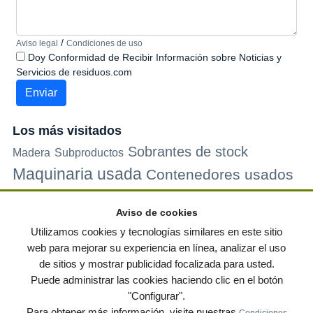
/
Aviso legal
Condiciones de uso
Doy Conformidad de Recibir Información sobre Noticias y
Servicios de residuos.com
Los más visitados
Sobrantes de stock
Madera
Subproductos
Maquinaria usada
Contenedores usados
Plastico
Metales
Carton
Papel
Vidrio
Contenedores de
Aviso de cookies
plastico
Palets de plastico
Electrodomesticos
Utilizamos cookies y tecnologías similares en este sitio
web para mejorar su experiencia en línea, analizar el uso
de sitios y mostrar publicidad focalizada para usted.
© residuos.com - Todos los derechos reservados
-
Política de privacidad
|
Puede administrar las cookies haciendo clic en el botón
Condiciones de uso
|
Contacto
|
Editores
|
Mapa web
|
Preguntas frecuentes
|
"Configurar".
Publica tus anuncios gratis!
Para obtener más información, visite nuestras