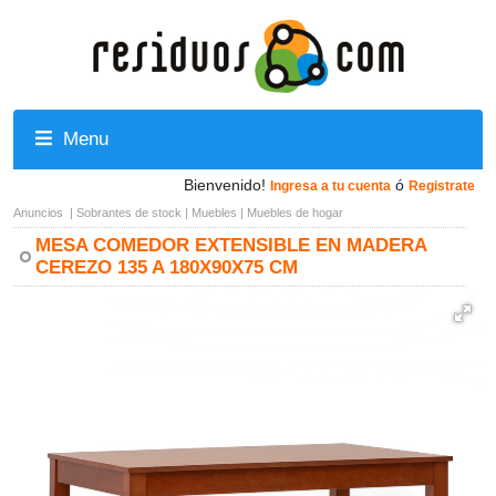
Menu
Bienvenido!
ó
Ingresa a tu cuenta
Registrate
Anuncios
|
Sobrantes de stock
|
Muebles
|
Muebles de hogar
MESA COMEDOR EXTENSIBLE EN MADERA
CEREZO 135 A 180X90X75 CM