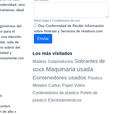
odernidad, sino
 mantener, ideal
/
Aviso legal
Condiciones de uso
Doy Conformidad de Recibir Información
rgonómico del
sobre Noticias y Servicios de residuos.com
mo para el
 una elección
tar, sala de
no sobrio del
nidad y
Los más visitados
oniosamente con
Sobrantes de
Madera
Subproductos
Maquinaria usada
stock
Contenedores usados
Plastico
Metales
Carton
Papel
Vidrio
Contenedores de plastico
Palets de
o.
plastico
Electrodomesticos
onfort.
 de alto x