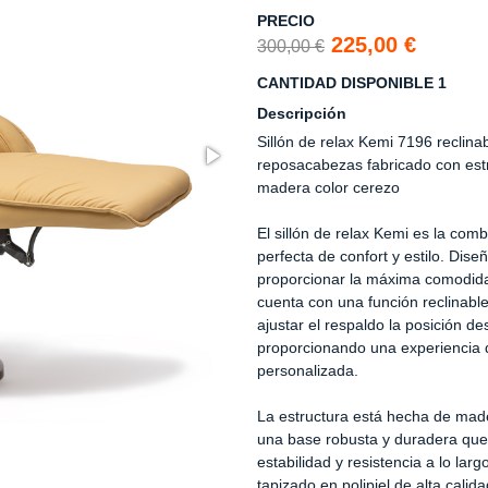
PRECIO
225,00 €
300,00 €
CANTIDAD DISPONIBLE 1
Descripción
Sillón de relax Kemi 7196 reclina
reposacabezas fabricado con est
madera color cerezo
El sillón de relax Kemi es la com
perfecta de confort y estilo. Dis
proporcionar la máxima comodidad
cuenta con una función reclinabl
ajustar el respaldo la posición d
proporcionando una experiencia d
personalizada.
La estructura está hecha de mad
una base robusta y duradera qu
estabilidad y resistencia a lo larg
tapizado en polipiel de alta calid