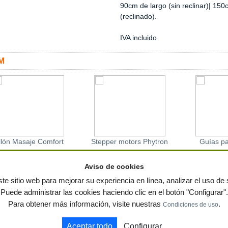
90cm de largo (sin reclinar)| 150
(reclinado).
IVA incluido
M
llón Masaje Comfort
Stepper motors Phytron
Guías pa
ipiel Rojo con Sistema
ZSH 107.200.12.5
bl
de Vibración Relax,
Aviso de cookies
Reclinable
te sitio web para mejorar su experiencia en línea, analizar el uso de s
Puede administrar las cookies haciendo clic en el botón "Configurar".
ervados
-
Política de privacidad
|
Condiciones de uso
|
Contacto
|
Editores
|
Mapa web
|
Preg
Para obtener más información, visite nuestras
.
Condiciones de uso
 y jardin
Notas de prensa
Contenedores
Aceptar todo
Configurar