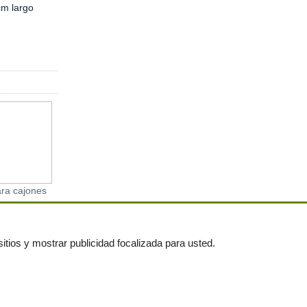
cm largo
ra cajones
Caja 25 u.d de Guías
VENTA DE SALD
ancas
metálicas para cajón de
MUEBLES
35 cm marrón
itios y mostrar publicidad focalizada para usted.
untas frecuentes
|
Publica tus anuncios gratis!