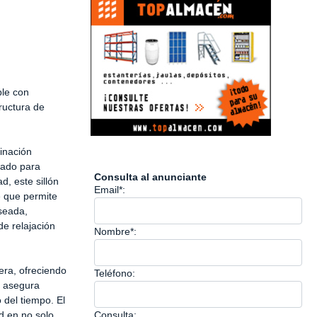
ble con
ructura de
binación
eñado para
Consulta al anunciante
, este sillón
Email*:
e que permite
eseada,
e relajación
Nombre*:
era, ofreciendo
Teléfono:
e asegura
o del tiempo. El
ad en no solo
Consulta: