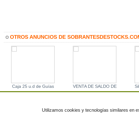
OTROS ANUNCIOS DE SOBRANTESDESTOCKS.CO
Caja 25 u.d de Guías
VENTA DE SALDO DE
Si
metálicas para cajón de
MUEBLES
Pol
35 cm marrón
Utilizamos cookies y tecnologías similares en es
© residuos.com - Todos los derechos res
Economía circular
Mueble Hogar
Para almacen
Muebles de terraza