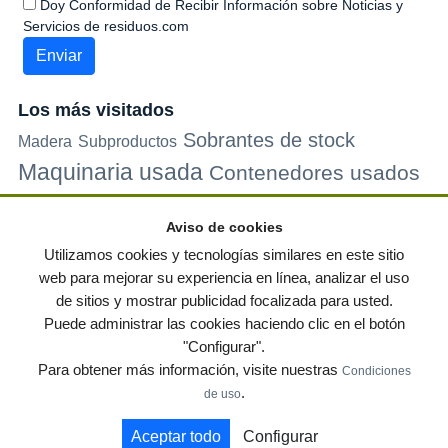
Doy Conformidad de Recibir Información sobre Noticias y
Servicios de residuos.com
Los más visitados
Sobrantes de stock
Madera
Subproductos
Maquinaria usada
Contenedores usados
Plastico
Metales
Carton
Papel
Vidrio
Contenedores de
Aviso de cookies
plastico
Palets de plastico
Electrodomesticos
Utilizamos cookies y tecnologías similares en este sitio
web para mejorar su experiencia en línea, analizar el uso
de sitios y mostrar publicidad focalizada para usted.
© residuos.com - Todos los derechos reservados
-
Política de privacidad
|
Puede administrar las cookies haciendo clic en el botón
Condiciones de uso
|
Contacto
|
Editores
|
Mapa web
|
Preguntas frecuentes
|
"Configurar".
Publica tus anuncios gratis!
Para obtener más información, visite nuestras
Condiciones
Economía circular
Mueble Hogar
Para almacen
.
de uso
Muebles de terraza y jardin
Notas de prensa
Contenedores
Aceptar todo
Configurar