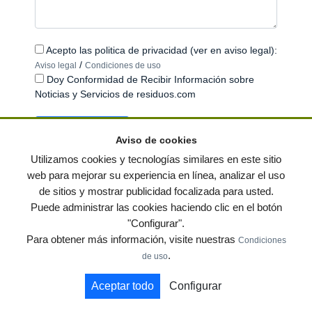
Acepto las politica de privacidad (ver en aviso legal):
/
Aviso legal
Condiciones de uso
Doy Conformidad de Recibir Información sobre
Noticias y Servicios de residuos.com
Aviso de cookies
Utilizamos cookies y tecnologías similares en este sitio
web para mejorar su experiencia en línea, analizar el uso
de sitios y mostrar publicidad focalizada para usted.
© residuos.com - Todos los derechos reservados
-
Política de privacidad
|
Puede administrar las cookies haciendo clic en el botón
Condiciones de uso
|
Contacto
|
Editores
|
Mapa web
|
Preguntas frecuentes
|
"Configurar".
Publica tus anuncios gratis!
Para obtener más información, visite nuestras
Condiciones
Economía circular
Mueble Hogar
Para almacen
.
de uso
Muebles de terraza y jardin
Notas de prensa
Contenedores
Aceptar todo
Configurar
by