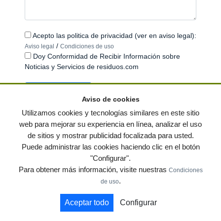
Acepto las politica de privacidad (ver en aviso legal):
/
Aviso legal
Condiciones de uso
Doy Conformidad de Recibir Información sobre
Noticias y Servicios de residuos.com
Aviso de cookies
Utilizamos cookies y tecnologías similares en este sitio
web para mejorar su experiencia en línea, analizar el uso
de sitios y mostrar publicidad focalizada para usted.
© residuos.com - Todos los derechos reservados
-
Política de privacidad
|
Puede administrar las cookies haciendo clic en el botón
Condiciones de uso
|
Contacto
|
Editores
|
Mapa web
|
Preguntas frecuentes
|
"Configurar".
Publica tus anuncios gratis!
Para obtener más información, visite nuestras
Condiciones
Economía circular
Mueble Hogar
Para almacen
.
de uso
Muebles de terraza y jardin
Notas de prensa
Contenedores
Aceptar todo
Configurar
by