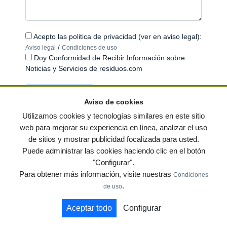
Acepto las politica de privacidad (ver en aviso legal):
/
Aviso legal
Condiciones de uso
Doy Conformidad de Recibir Información sobre
Noticias y Servicios de residuos.com
Aviso de cookies
Utilizamos cookies y tecnologías similares en este sitio
web para mejorar su experiencia en línea, analizar el uso
de sitios y mostrar publicidad focalizada para usted.
© residuos.com - Todos los derechos reservados
-
Política de privacidad
|
Puede administrar las cookies haciendo clic en el botón
Condiciones de uso
|
Contacto
|
Editores
|
Mapa web
|
Preguntas frecuentes
|
"Configurar".
Publica tus anuncios gratis!
Para obtener más información, visite nuestras
Condiciones
Economía circular
Mueble Hogar
Para almacen
.
de uso
Muebles de terraza y jardin
Notas de prensa
Contenedores
Aceptar todo
Configurar
by