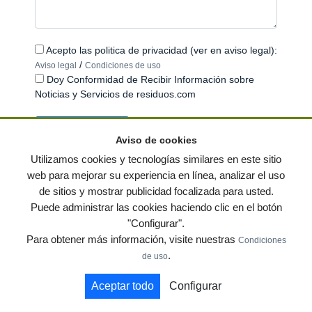
Acepto las politica de privacidad (ver en aviso legal):
/
Aviso legal
Condiciones de uso
Doy Conformidad de Recibir Información sobre
Noticias y Servicios de residuos.com
Aviso de cookies
Utilizamos cookies y tecnologías similares en este sitio
web para mejorar su experiencia en línea, analizar el uso
de sitios y mostrar publicidad focalizada para usted.
© residuos.com - Todos los derechos reservados
-
Política de privacidad
|
Puede administrar las cookies haciendo clic en el botón
Condiciones de uso
|
Contacto
|
Editores
|
Mapa web
|
Preguntas frecuentes
|
"Configurar".
Publica tus anuncios gratis!
Para obtener más información, visite nuestras
Condiciones
Economía circular
Mueble Hogar
Para almacen
.
de uso
Muebles de terraza y jardin
Notas de prensa
Contenedores
Aceptar todo
Configurar
by