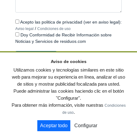
Acepto las politica de privacidad (ver en aviso legal):
/
Aviso legal
Condiciones de uso
Doy Conformidad de Recibir Información sobre
Noticias y Servicios de residuos.com
Aviso de cookies
Utilizamos cookies y tecnologías similares en este sitio
web para mejorar su experiencia en línea, analizar el uso
de sitios y mostrar publicidad focalizada para usted.
© residuos.com - Todos los derechos reservados
-
Política de privacidad
|
Puede administrar las cookies haciendo clic en el botón
Condiciones de uso
|
Contacto
|
Editores
|
Mapa web
|
Preguntas frecuentes
|
"Configurar".
Publica tus anuncios gratis!
Para obtener más información, visite nuestras
Condiciones
Economía circular
Mueble Hogar
Para almacen
.
de uso
Muebles de terraza y jardin
Notas de prensa
Contenedores
Aceptar todo
Configurar
by