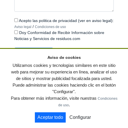
Acepto las politica de privacidad (ver en aviso legal):
/
Aviso legal
Condiciones de uso
Doy Conformidad de Recibir Información sobre
Noticias y Servicios de residuos.com
Aviso de cookies
Utilizamos cookies y tecnologías similares en este sitio
web para mejorar su experiencia en línea, analizar el uso
de sitios y mostrar publicidad focalizada para usted.
© residuos.com - Todos los derechos reservados
-
Política de privacidad
|
Puede administrar las cookies haciendo clic en el botón
Condiciones de uso
|
Contacto
|
Editores
|
Mapa web
|
Preguntas frecuentes
|
"Configurar".
Publica tus anuncios gratis!
Para obtener más información, visite nuestras
Condiciones
Economía circular
Mueble Hogar
Para almacen
.
de uso
Muebles de terraza y jardin
Notas de prensa
Contenedores
Aceptar todo
Configurar
by