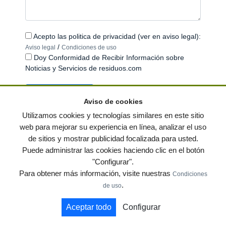
Acepto las politica de privacidad (ver en aviso legal):
/
Aviso legal
Condiciones de uso
Doy Conformidad de Recibir Información sobre
Noticias y Servicios de residuos.com
Aviso de cookies
Utilizamos cookies y tecnologías similares en este sitio
web para mejorar su experiencia en línea, analizar el uso
de sitios y mostrar publicidad focalizada para usted.
© residuos.com - Todos los derechos reservados
-
Política de privacidad
|
Puede administrar las cookies haciendo clic en el botón
Condiciones de uso
|
Contacto
|
Editores
|
Mapa web
|
Preguntas frecuentes
|
"Configurar".
Publica tus anuncios gratis!
Para obtener más información, visite nuestras
Condiciones
Economía circular
Mueble Hogar
Para almacen
.
de uso
Muebles de terraza y jardin
Notas de prensa
Contenedores
Aceptar todo
Configurar
by