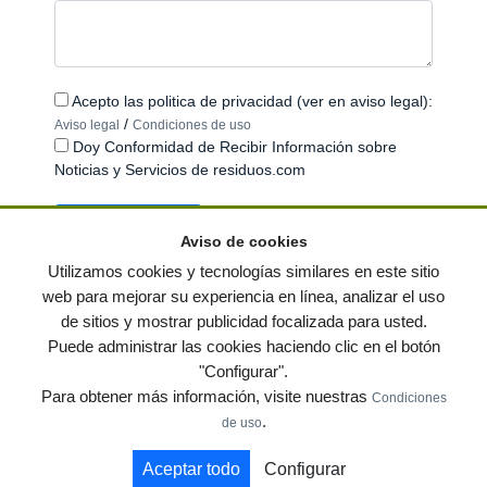
Acepto las politica de privacidad (ver en aviso legal):
/
Aviso legal
Condiciones de uso
Doy Conformidad de Recibir Información sobre
Noticias y Servicios de residuos.com
Aviso de cookies
Utilizamos cookies y tecnologías similares en este sitio
web para mejorar su experiencia en línea, analizar el uso
de sitios y mostrar publicidad focalizada para usted.
© residuos.com - Todos los derechos reservados
-
Política de privacidad
|
Puede administrar las cookies haciendo clic en el botón
Condiciones de uso
|
Contacto
|
Editores
|
Mapa web
|
Preguntas frecuentes
|
"Configurar".
Publica tus anuncios gratis!
Para obtener más información, visite nuestras
Condiciones
Economía circular
Mueble Hogar
Para almacen
.
de uso
Muebles de terraza y jardin
Notas de prensa
Contenedores
Aceptar todo
Configurar