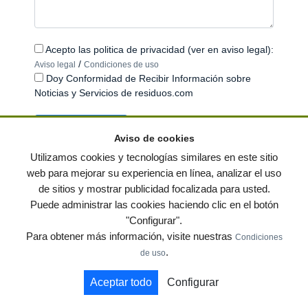
Acepto las politica de privacidad (ver en aviso legal):
/
Aviso legal
Condiciones de uso
Doy Conformidad de Recibir Información sobre
Noticias y Servicios de residuos.com
Aviso de cookies
Utilizamos cookies y tecnologías similares en este sitio
web para mejorar su experiencia en línea, analizar el uso
de sitios y mostrar publicidad focalizada para usted.
© residuos.com - Todos los derechos reservados
-
Política de privacidad
|
Puede administrar las cookies haciendo clic en el botón
Condiciones de uso
|
Contacto
|
Editores
|
Mapa web
|
Preguntas frecuentes
|
"Configurar".
Publica tus anuncios gratis!
Para obtener más información, visite nuestras
Condiciones
Economía circular
Mueble Hogar
Para almacen
.
de uso
Muebles de terraza y jardin
Notas de prensa
Contenedores
Aceptar todo
Configurar
by