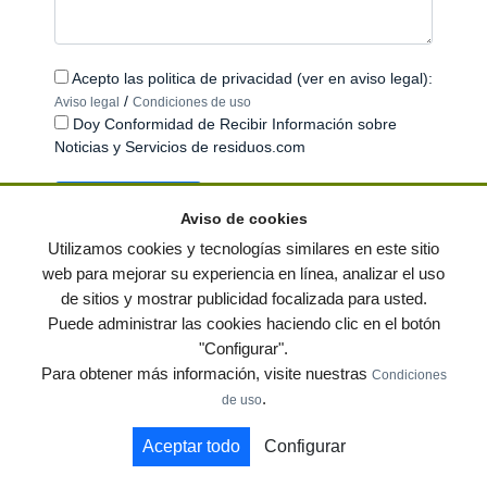
Acepto las politica de privacidad (ver en aviso legal):
/
Aviso legal
Condiciones de uso
Doy Conformidad de Recibir Información sobre
Noticias y Servicios de residuos.com
Aviso de cookies
Utilizamos cookies y tecnologías similares en este sitio
web para mejorar su experiencia en línea, analizar el uso
de sitios y mostrar publicidad focalizada para usted.
© residuos.com - Todos los derechos reservados
-
Política de privacidad
|
Puede administrar las cookies haciendo clic en el botón
Condiciones de uso
|
Contacto
|
Editores
|
Mapa web
|
Preguntas frecuentes
|
"Configurar".
Publica tus anuncios gratis!
Para obtener más información, visite nuestras
Condiciones
Economía circular
Mueble Hogar
Para almacen
.
de uso
Muebles de terraza y jardin
Notas de prensa
Contenedores
Aceptar todo
Configurar
by