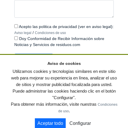
Acepto las politica de privacidad (ver en aviso legal):
/
Aviso legal
Condiciones de uso
Doy Conformidad de Recibir Información sobre
Noticias y Servicios de residuos.com
Aviso de cookies
Utilizamos cookies y tecnologías similares en este sitio
web para mejorar su experiencia en línea, analizar el uso
de sitios y mostrar publicidad focalizada para usted.
© residuos.com - Todos los derechos reservados
-
Política de privacidad
|
Puede administrar las cookies haciendo clic en el botón
Condiciones de uso
|
Contacto
|
Editores
|
Mapa web
|
Preguntas frecuentes
|
"Configurar".
Publica tus anuncios gratis!
Para obtener más información, visite nuestras
Condiciones
Economía circular
Mueble Hogar
Para almacen
.
de uso
Muebles de terraza y jardin
Notas de prensa
Contenedores
Aceptar todo
Configurar