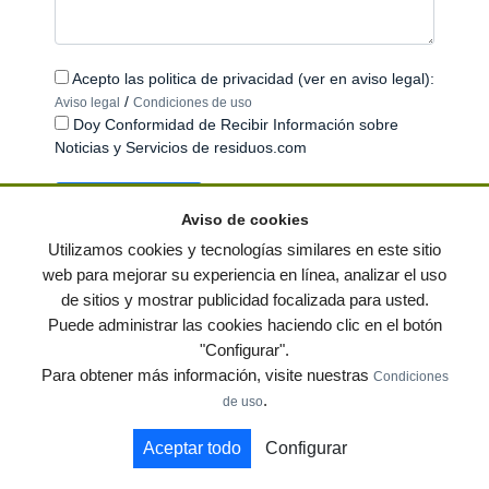
Acepto las politica de privacidad (ver en aviso legal):
/
Aviso legal
Condiciones de uso
Doy Conformidad de Recibir Información sobre
Noticias y Servicios de residuos.com
Aviso de cookies
Utilizamos cookies y tecnologías similares en este sitio
web para mejorar su experiencia en línea, analizar el uso
de sitios y mostrar publicidad focalizada para usted.
© residuos.com - Todos los derechos reservados
-
Política de privacidad
|
Puede administrar las cookies haciendo clic en el botón
Condiciones de uso
|
Contacto
|
Editores
|
Mapa web
|
Preguntas frecuentes
|
"Configurar".
Publica tus anuncios gratis!
Para obtener más información, visite nuestras
Condiciones
Economía circular
Mueble Hogar
Para almacen
.
de uso
Muebles de terraza y jardin
Notas de prensa
Contenedores
Aceptar todo
Configurar
by