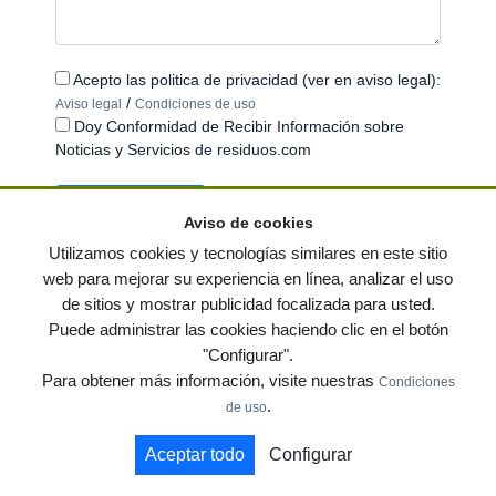
Acepto las politica de privacidad (ver en aviso legal):
/
Aviso legal
Condiciones de uso
Doy Conformidad de Recibir Información sobre
Noticias y Servicios de residuos.com
Aviso de cookies
Utilizamos cookies y tecnologías similares en este sitio
web para mejorar su experiencia en línea, analizar el uso
de sitios y mostrar publicidad focalizada para usted.
© residuos.com - Todos los derechos reservados
-
Política de privacidad
|
Puede administrar las cookies haciendo clic en el botón
Condiciones de uso
|
Contacto
|
Editores
|
Mapa web
|
Preguntas frecuentes
|
"Configurar".
Publica tus anuncios gratis!
Para obtener más información, visite nuestras
Condiciones
Economía circular
Mueble Hogar
Para almacen
.
de uso
Muebles de terraza y jardin
Notas de prensa
Contenedores
Aceptar todo
Configurar
by