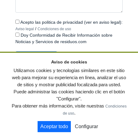
Acepto las politica de privacidad (ver en aviso legal):
/
Aviso legal
Condiciones de uso
Doy Conformidad de Recibir Información sobre
Noticias y Servicios de residuos.com
Aviso de cookies
Utilizamos cookies y tecnologías similares en este sitio
web para mejorar su experiencia en línea, analizar el uso
de sitios y mostrar publicidad focalizada para usted.
© residuos.com - Todos los derechos reservados
-
Política de privacidad
|
Puede administrar las cookies haciendo clic en el botón
Condiciones de uso
|
Contacto
|
Editores
|
Mapa web
|
Preguntas frecuentes
|
"Configurar".
Publica tus anuncios gratis!
Para obtener más información, visite nuestras
Condiciones
Economía circular
Mueble Hogar
Para almacen
.
de uso
Muebles de terraza y jardin
Notas de prensa
Contenedores
Aceptar todo
Configurar
by