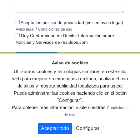
Acepto las politica de privacidad (ver en aviso legal):
/
Aviso legal
Condiciones de uso
Doy Conformidad de Recibir Información sobre
Noticias y Servicios de residuos.com
Aviso de cookies
Utilizamos cookies y tecnologías similares en este sitio
web para mejorar su experiencia en línea, analizar el uso
de sitios y mostrar publicidad focalizada para usted.
© residuos.com - Todos los derechos reservados
-
Política de privacidad
|
Puede administrar las cookies haciendo clic en el botón
Condiciones de uso
|
Contacto
|
Editores
|
Mapa web
|
Preguntas frecuentes
|
"Configurar".
Publica tus anuncios gratis!
Para obtener más información, visite nuestras
Condiciones
Economía circular
Mueble Hogar
Para almacen
.
de uso
Muebles de terraza y jardin
Notas de prensa
Contenedores
Aceptar todo
Configurar
by