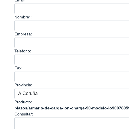
Email*
Nombre*:
Empresa:
Teléfono:
Fax:
Provincia:
Producto:
plazos/armario-de-carga-ion-charge-90-modelo-io900780
Consulta*: