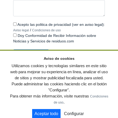
Acepto las politica de privacidad (ver en aviso legal):
/
Aviso legal
Condiciones de uso
Doy Conformidad de Recibir Información sobre
Noticias y Servicios de residuos.com
Aviso de cookies
Utilizamos cookies y tecnologías similares en este sitio
web para mejorar su experiencia en línea, analizar el uso
de sitios y mostrar publicidad focalizada para usted.
© residuos.com - Todos los derechos reservados
-
Política de privacidad
|
Puede administrar las cookies haciendo clic en el botón
Condiciones de uso
|
Contacto
|
Editores
|
Mapa web
|
Preguntas frecuentes
|
"Configurar".
Publica tus anuncios gratis!
Para obtener más información, visite nuestras
Condiciones
Economía circular
Mueble Hogar
Para almacen
.
de uso
Muebles de terraza y jardin
Notas de prensa
Contenedores
Aceptar todo
Configurar