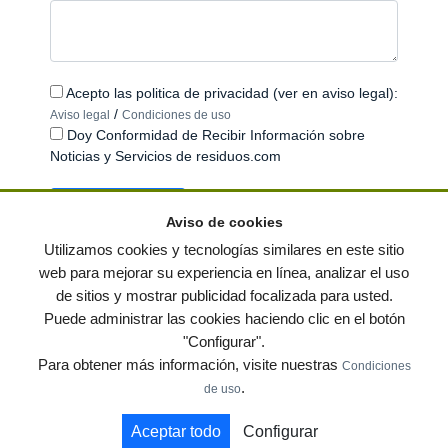
Acepto las politica de privacidad (ver en aviso legal):
/
Aviso legal
Condiciones de uso
Doy Conformidad de Recibir Información sobre
Noticias y Servicios de residuos.com
Aviso de cookies
Utilizamos cookies y tecnologías similares en este sitio
web para mejorar su experiencia en línea, analizar el uso
de sitios y mostrar publicidad focalizada para usted.
© residuos.com - Todos los derechos reservados
-
Política de privacidad
|
Puede administrar las cookies haciendo clic en el botón
Condiciones de uso
|
Contacto
|
Editores
|
Mapa web
|
Preguntas frecuentes
|
"Configurar".
Publica tus anuncios gratis!
Para obtener más información, visite nuestras
Condiciones
Economía circular
Mueble Hogar
Para almacen
.
de uso
Muebles de terraza y jardin
Notas de prensa
Contenedores
Aceptar todo
Configurar