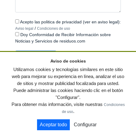
Acepto las politica de privacidad (ver en aviso legal):
/
Aviso legal
Condiciones de uso
Doy Conformidad de Recibir Información sobre
Noticias y Servicios de residuos.com
Aviso de cookies
Utilizamos cookies y tecnologías similares en este sitio
web para mejorar su experiencia en línea, analizar el uso
de sitios y mostrar publicidad focalizada para usted.
© residuos.com - Todos los derechos reservados
-
Política de privacidad
|
Puede administrar las cookies haciendo clic en el botón
Condiciones de uso
|
Contacto
|
Editores
|
Mapa web
|
Preguntas frecuentes
|
"Configurar".
Publica tus anuncios gratis!
Para obtener más información, visite nuestras
Condiciones
Economía circular
Mueble Hogar
Para almacen
.
de uso
Muebles de terraza y jardin
Notas de prensa
Contenedores
Aceptar todo
Configurar
by