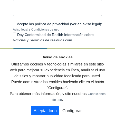
Acepto las politica de privacidad (ver en aviso legal):
/
Aviso legal
Condiciones de uso
Doy Conformidad de Recibir Información sobre
Noticias y Servicios de residuos.com
Aviso de cookies
Utilizamos cookies y tecnologías similares en este sitio
web para mejorar su experiencia en línea, analizar el uso
de sitios y mostrar publicidad focalizada para usted.
© residuos.com - Todos los derechos reservados
-
Política de privacidad
|
Puede administrar las cookies haciendo clic en el botón
Condiciones de uso
|
Contacto
|
Editores
|
Mapa web
|
Preguntas frecuentes
|
"Configurar".
Publica tus anuncios gratis!
Para obtener más información, visite nuestras
Condiciones
Economía circular
Mueble Hogar
Para almacen
.
de uso
Muebles de terraza y jardin
Notas de prensa
Contenedores
Aceptar todo
Configurar