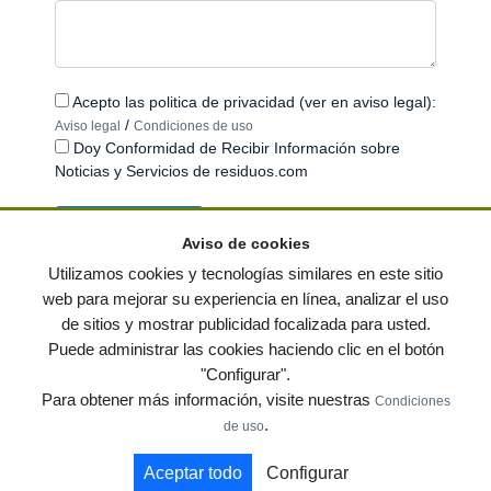
Acepto las politica de privacidad (ver en aviso legal):
/
Aviso legal
Condiciones de uso
Doy Conformidad de Recibir Información sobre
Noticias y Servicios de residuos.com
Aviso de cookies
Utilizamos cookies y tecnologías similares en este sitio
web para mejorar su experiencia en línea, analizar el uso
de sitios y mostrar publicidad focalizada para usted.
© residuos.com - Todos los derechos reservados
-
Política de privacidad
|
Puede administrar las cookies haciendo clic en el botón
Condiciones de uso
|
Contacto
|
Editores
|
Mapa web
|
Preguntas frecuentes
|
"Configurar".
Publica tus anuncios gratis!
Para obtener más información, visite nuestras
Condiciones
Economía circular
Mueble Hogar
Para almacen
.
de uso
Muebles de terraza y jardin
Notas de prensa
Contenedores
Aceptar todo
Configurar