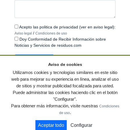
Acepto las politica de privacidad (ver en aviso legal):
/
Aviso legal
Condiciones de uso
Doy Conformidad de Recibir Información sobre
Noticias y Servicios de residuos.com
Aviso de cookies
Utilizamos cookies y tecnologías similares en este sitio
web para mejorar su experiencia en línea, analizar el uso
de sitios y mostrar publicidad focalizada para usted.
© residuos.com - Todos los derechos reservados
-
Política de privacidad
|
Puede administrar las cookies haciendo clic en el botón
Condiciones de uso
|
Contacto
|
Editores
|
Mapa web
|
Preguntas frecuentes
|
"Configurar".
Publica tus anuncios gratis!
Para obtener más información, visite nuestras
Condiciones
Economía circular
Mueble Hogar
Para almacen
.
de uso
Muebles de terraza y jardin
Notas de prensa
Contenedores
Aceptar todo
Configurar