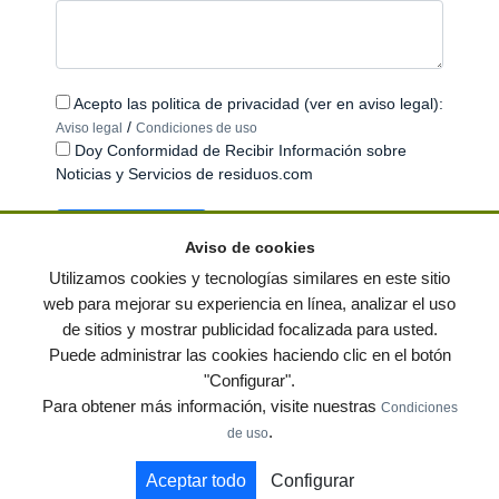
Acepto las politica de privacidad (ver en aviso legal):
/
Aviso legal
Condiciones de uso
Doy Conformidad de Recibir Información sobre
Noticias y Servicios de residuos.com
Aviso de cookies
Utilizamos cookies y tecnologías similares en este sitio
web para mejorar su experiencia en línea, analizar el uso
de sitios y mostrar publicidad focalizada para usted.
© residuos.com - Todos los derechos reservados
-
Política de privacidad
|
Puede administrar las cookies haciendo clic en el botón
Condiciones de uso
|
Contacto
|
Editores
|
Mapa web
|
Preguntas frecuentes
|
"Configurar".
Publica tus anuncios gratis!
Para obtener más información, visite nuestras
Condiciones
Economía circular
Mueble Hogar
Para almacen
.
de uso
Muebles de terraza y jardin
Notas de prensa
Contenedores
Aceptar todo
Configurar