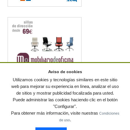
Aviso de cookies
Utilizamos cookies y tecnologías similares en este sitio
web para mejorar su experiencia en línea, analizar el uso
de sitios y mostrar publicidad focalizada para usted.
© residuos.com - Todos los derechos reservados
-
Política de privacidad
|
Puede administrar las cookies haciendo clic en el botón
Condiciones de uso
|
Contacto
|
Editores
|
Mapa web
|
Preguntas frecuentes
|
Publica
"Configurar".
tus anuncios gratis!
Para obtener más información, visite nuestras
Condiciones
Economía circular
Mueble Hogar
Para almacen
.
de uso
Muebles de terraza y jardin
Notas de prensa
Contenedores