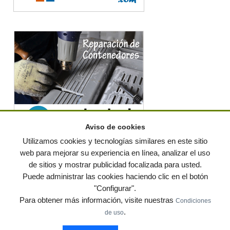
Aviso de cookies
Utilizamos cookies y tecnologías similares en este sitio
web para mejorar su experiencia en línea, analizar el uso
de sitios y mostrar publicidad focalizada para usted.
© residuos.com - Todos los derechos reservados
-
Política de privacidad
|
Puede administrar las cookies haciendo clic en el botón
Condiciones de uso
|
Contacto
|
Editores
|
Mapa web
|
Preguntas frecuentes
|
Publica
"Configurar".
tus anuncios gratis!
Para obtener más información, visite nuestras
Condiciones
Economía circular
Mueble Hogar
Para almacen
.
de uso
Muebles de terraza y jardin
Notas de prensa
Contenedores