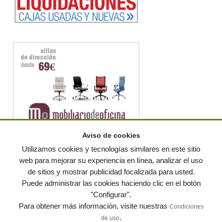
Aviso de cookies
Utilizamos cookies y tecnologías similares en este sitio
web para mejorar su experiencia en línea, analizar el uso
de sitios y mostrar publicidad focalizada para usted.
© residuos.com - Todos los derechos reservados
-
Política de privacidad
|
Puede administrar las cookies haciendo clic en el botón
Condiciones de uso
|
Contacto
|
Editores
|
Mapa web
|
Preguntas frecuentes
|
Publica
"Configurar".
tus anuncios gratis!
Para obtener más información, visite nuestras
Condiciones
Economía circular
Mueble Hogar
Para almacen
.
de uso