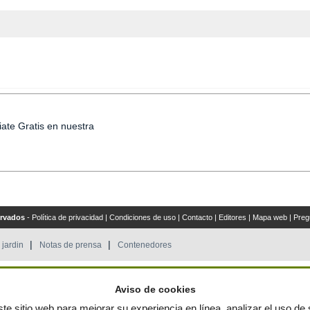
iate Gratis en nuestra
ervados
-
Política de privacidad
|
Condiciones de uso
|
Contacto
|
Editores
|
Mapa web
|
Preg
 jardin
Notas de prensa
Contenedores
by
Aviso de cookies
te sitio web para mejorar su experiencia en línea, analizar el uso de s