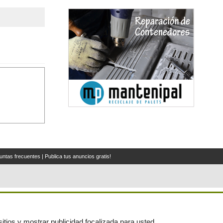
untas frecuentes
|
Publica tus anuncios gratis!
itios y mostrar publicidad focalizada para usted.