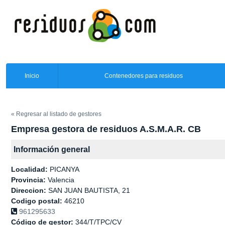
Inicio
Contenedores para residuos
« Regresar al listado de gestores
Empresa gestora de residuos A.S.M.A.R. CB
Información general
Localidad:
PICANYA
Provincia:
Valencia
Direccion:
SAN JUAN BAUTISTA, 21
Codigo postal:
46210
961295633
Código de gestor:
344/T/TPC/CV