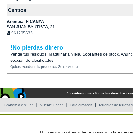
Centros
Valencia, PICANYA
SAN JUAN BAUTISTA, 21
961295633
!No pierdas dinero¡
Vende tus residuos, Maquinaria Vieja, Sobrantes de stock, Anúnc
sección de clasificados.
Quiero vender mis productos Gratis Aquí »
© residuos.com - Todos los derechos res
Economía circular
Mueble Hogar
Para almacen
Muebles de terraza y
Utilizamos cookies y tecnologías similares en es