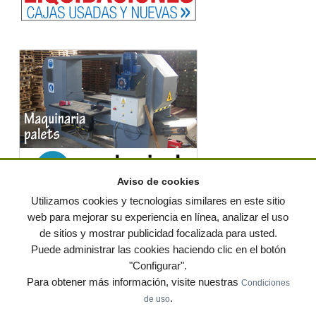
Aviso de cookies
Utilizamos cookies y tecnologías similares en este sitio
web para mejorar su experiencia en línea, analizar el uso
de sitios y mostrar publicidad focalizada para usted.
© residuos.com - Todos los derechos reservados
-
Política de privacidad
|
Puede administrar las cookies haciendo clic en el botón
Condiciones de uso
|
Contacto
|
Editores
|
Mapa web
|
Preguntas frecuentes
|
Publica
"Configurar".
tus anuncios gratis!
Para obtener más información, visite nuestras
Condiciones
Economía circular
Mueble Hogar
Para almacen
.
de uso
Muebles de terraza y jardin
Notas de prensa
Contenedores