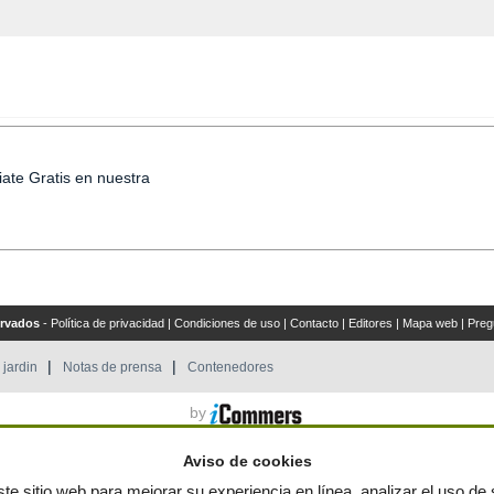
iate Gratis en nuestra
ervados
-
Política de privacidad
|
Condiciones de uso
|
Contacto
|
Editores
|
Mapa web
|
Preg
 jardin
Notas de prensa
Contenedores
by
Aviso de cookies
te sitio web para mejorar su experiencia en línea, analizar el uso de s