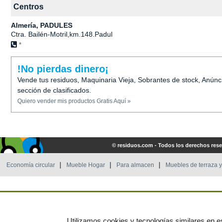
Centros
Almería, PADULES
Ctra. Bailén-Motril,km.148.Padul
*
!No pierdas dinero¡
Vende tus residuos, Maquinaria Vieja, Sobrantes de stock, Anúnc
sección de clasificados.
Quiero vender mis productos Gratis Aquí »
© residuos.com - Todos los derechos res
Economía circular
Mueble Hogar
Para almacen
Muebles de terraza y
Utilizamos cookies y tecnologías similares en es