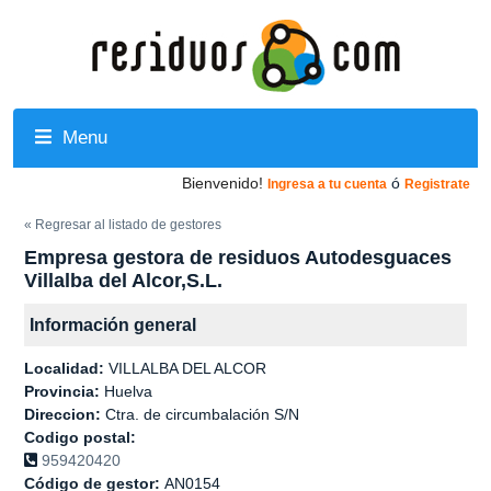
Menu
Bienvenido!
ó
Ingresa a tu cuenta
Registrate
« Regresar al listado de gestores
Empresa gestora de residuos Autodesguaces
Villalba del Alcor,S.L.
Información general
Localidad:
VILLALBA DEL ALCOR
Provincia:
Huelva
Direccion:
Ctra. de circumbalación S/N
Codigo postal:
959420420
Código de gestor:
AN0154