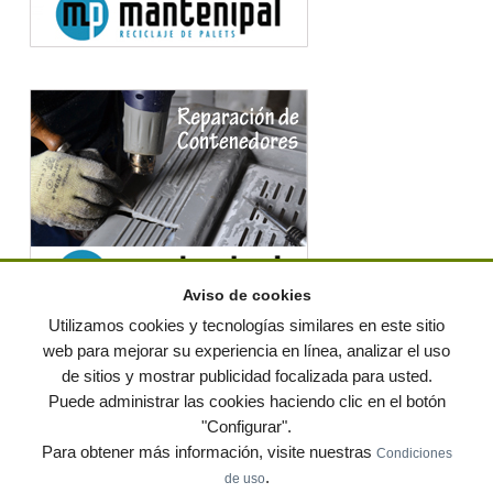
Aviso de cookies
Utilizamos cookies y tecnologías similares en este sitio
web para mejorar su experiencia en línea, analizar el uso
de sitios y mostrar publicidad focalizada para usted.
© residuos.com - Todos los derechos reservados
-
Política de privacidad
|
Puede administrar las cookies haciendo clic en el botón
Condiciones de uso
|
Contacto
|
Editores
|
Mapa web
|
Preguntas frecuentes
|
Publica
"Configurar".
tus anuncios gratis!
Para obtener más información, visite nuestras
Condiciones
Economía circular
Mueble Hogar
Para almacen
.
de uso