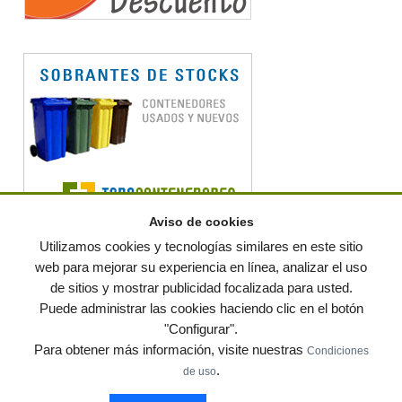
Aviso de cookies
Utilizamos cookies y tecnologías similares en este sitio
web para mejorar su experiencia en línea, analizar el uso
de sitios y mostrar publicidad focalizada para usted.
© residuos.com - Todos los derechos reservados
-
Política de privacidad
|
Puede administrar las cookies haciendo clic en el botón
Condiciones de uso
|
Contacto
|
Editores
|
Mapa web
|
Preguntas frecuentes
|
Publica
"Configurar".
tus anuncios gratis!
Para obtener más información, visite nuestras
Condiciones
Economía circular
Mueble Hogar
Para almacen
.
de uso
Muebles de terraza y jardin
Notas de prensa
Contenedores