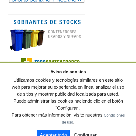
Aviso de cookies
Utilizamos cookies y tecnologías similares en este sitio
web para mejorar su experiencia en línea, analizar el uso
de sitios y mostrar publicidad focalizada para usted.
© residuos.com - Todos los derechos reservados
-
Política de privacidad
|
Puede administrar las cookies haciendo clic en el botón
Condiciones de uso
|
Contacto
|
Editores
|
Mapa web
|
Preguntas frecuentes
|
Publica
"Configurar".
tus anuncios gratis!
Para obtener más información, visite nuestras
Condiciones
Economía circular
Mueble Hogar
Para almacen
.
de uso
Muebles de terraza y jardin
Notas de prensa
Contenedores
Aceptar todo
Configurar