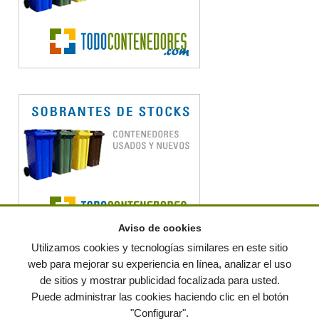
Aviso de cookies
Utilizamos cookies y tecnologías similares en este sitio
web para mejorar su experiencia en línea, analizar el uso
de sitios y mostrar publicidad focalizada para usted.
© residuos.com - Todos los derechos reservados
-
Política de privacidad
|
Puede administrar las cookies haciendo clic en el botón
Condiciones de uso
|
Contacto
|
Editores
|
Mapa web
|
Preguntas frecuentes
|
Publica
"Configurar".
tus anuncios gratis!