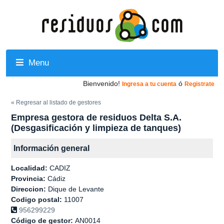
Menu
Bienvenido!
ó
Ingresa a tu cuenta
Registrate
« Regresar al listado de gestores
Empresa gestora de residuos Delta S.A.
(Desgasificación y limpieza de tanques)
Información general
Localidad:
CADIZ
Provincia:
Cádiz
Direccion:
Dique de Levante
Codigo postal:
11007
956299229
Código de gestor:
AN0014