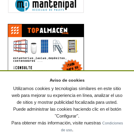
Aviso de cookies
Utilizamos cookies y tecnologías similares en este sitio
web para mejorar su experiencia en línea, analizar el uso
de sitios y mostrar publicidad focalizada para usted.
© residuos.com - Todos los derechos reservados
-
Política de privacidad
|
Puede administrar las cookies haciendo clic en el botón
Condiciones de uso
|
Contacto
|
Editores
|
Mapa web
|
Preguntas frecuentes
|
Publica
"Configurar".
tus anuncios gratis!
Para obtener más información, visite nuestras
Condiciones
Economía circular
Mueble Hogar
Para almacen
.
de uso