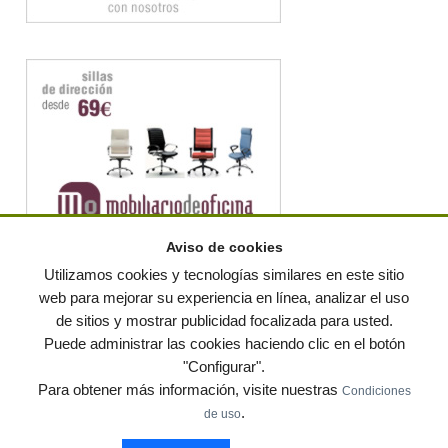
Aviso de cookies
Utilizamos cookies y tecnologías similares en este sitio
web para mejorar su experiencia en línea, analizar el uso
de sitios y mostrar publicidad focalizada para usted.
© residuos.com - Todos los derechos reservados
-
Política de privacidad
|
Puede administrar las cookies haciendo clic en el botón
Condiciones de uso
|
Contacto
|
Editores
|
Mapa web
|
Preguntas frecuentes
|
Publica
"Configurar".
tus anuncios gratis!
Para obtener más información, visite nuestras
Condiciones
Economía circular
Mueble Hogar
Para almacen
.
de uso
Muebles de terraza y jardin
Notas de prensa
Contenedores