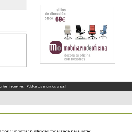
untas frecuentes
|
Publica tus anuncios gratis!
itios y mostrar publicidad focalizada para usted.