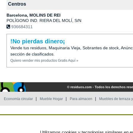
Centros
Barcelona, MOLINS DE REI
POLÍGONO IND. RIERA DEL MOLÍ, S/N
936684311
!No pierdas dinero¡
Vende tus residuos, Maquinaria Vieja, Sobrantes de stock, Anúnc
sección de clasificados.
Quiero vender mis productos Gratis Aquí »
© residuos.com - Todos los derechos res
Economía circular
Mueble Hogar
Para almacen
Muebles de terraza y
Utilizamos cookies y tecnologías similares en es