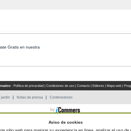
iate Gratis en nuestra
ervados
-
Política de privacidad
|
Condiciones de uso
|
Contacto
|
Editores
|
Mapa web
|
Preg
 jardin
Notas de prensa
Contenedores
by
Aviso de cookies
te sitio web para mejorar su experiencia en línea, analizar el uso de s