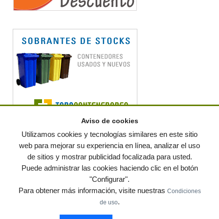
Aviso de cookies
Utilizamos cookies y tecnologías similares en este sitio
web para mejorar su experiencia en línea, analizar el uso
de sitios y mostrar publicidad focalizada para usted.
© residuos.com - Todos los derechos reservados
-
Política de privacidad
|
Puede administrar las cookies haciendo clic en el botón
Condiciones de uso
|
Contacto
|
Editores
|
Mapa web
|
Preguntas frecuentes
|
Publica
"Configurar".
tus anuncios gratis!
Para obtener más información, visite nuestras
Condiciones
Economía circular
Mueble Hogar
Para almacen
.
de uso
Muebles de terraza y jardin
Notas de prensa
Contenedores