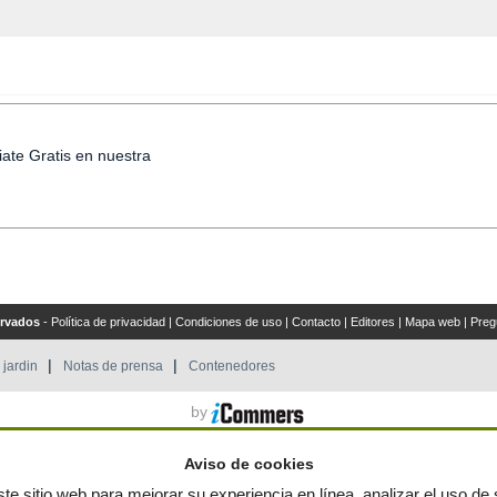
iate Gratis en nuestra
ervados
-
Política de privacidad
|
Condiciones de uso
|
Contacto
|
Editores
|
Mapa web
|
Preg
 jardin
Notas de prensa
Contenedores
by
Aviso de cookies
te sitio web para mejorar su experiencia en línea, analizar el uso de s