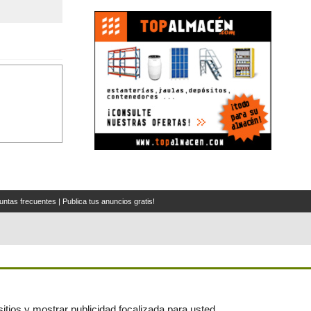
untas frecuentes
|
Publica tus anuncios gratis!
itios y mostrar publicidad focalizada para usted.