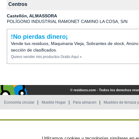
Centros
Castellón, ALMASSORA
POLÍGONO INDUSTRIAL RAMONET CAMINO LA COSA, S/N
!No pierdas dinero¡
Vende tus residuos, Maquinaria Vieja, Sobrantes de stock, Anúnc
sección de clasificados.
Quiero vender mis productos Gratis Aquí »
© residuos.com - Todos los derechos res
Economía circular
Mueble Hogar
Para almacen
Muebles de terraza y
Utilizamos cookies y tecnologías similares en es