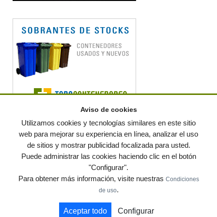
Aviso de cookies
Utilizamos cookies y tecnologías similares en este sitio
web para mejorar su experiencia en línea, analizar el uso
de sitios y mostrar publicidad focalizada para usted.
© residuos.com - Todos los derechos reservados
-
Política de privacidad
|
Puede administrar las cookies haciendo clic en el botón
Condiciones de uso
|
Contacto
|
Editores
|
Mapa web
|
Preguntas frecuentes
|
Publica
"Configurar".
tus anuncios gratis!
Para obtener más información, visite nuestras
Condiciones
Economía circular
Mueble Hogar
Para almacen
.
de uso
Muebles de terraza y jardin
Notas de prensa
Contenedores
Aceptar todo
Configurar