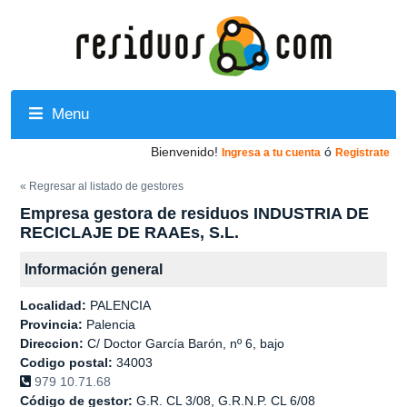
Menu
Bienvenido!
ó
Ingresa a tu cuenta
Registrate
« Regresar al listado de gestores
Empresa gestora de residuos INDUSTRIA DE
RECICLAJE DE RAAEs, S.L.
Información general
Localidad:
PALENCIA
Provincia:
Palencia
Direccion:
C/ Doctor García Barón, nº 6, bajo
Codigo postal:
34003
979 10.71.68
Código de gestor:
G.R. CL 3/08, G.R.N.P. CL 6/08