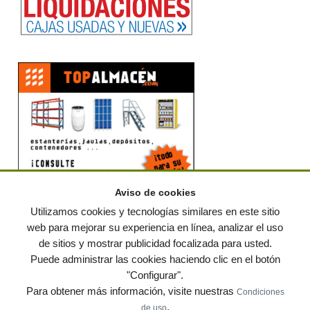
Aviso de cookies
Utilizamos cookies y tecnologías similares en este sitio
web para mejorar su experiencia en línea, analizar el uso
de sitios y mostrar publicidad focalizada para usted.
© residuos.com - Todos los derechos reservados
-
Política de privacidad
|
Puede administrar las cookies haciendo clic en el botón
Condiciones de uso
|
Contacto
|
Editores
|
Mapa web
|
Preguntas frecuentes
|
Publica
"Configurar".
tus anuncios gratis!
Para obtener más información, visite nuestras
Condiciones
Economía circular
Mueble Hogar
Para almacen
.
de uso